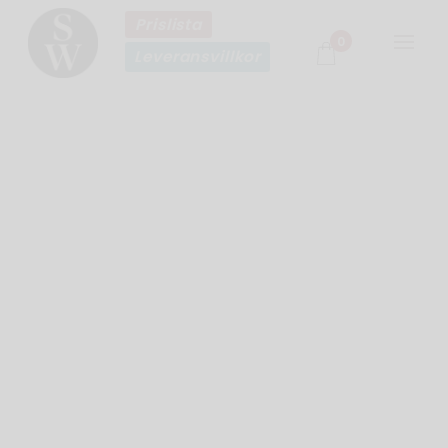
Prislista
0
Leveransvillkor
Aktuellt
Våra Producenter
Sortiment Restaurang
Sortiment Systembolaget
Om Sophronie Wines
Prislista
Leveransvillkor